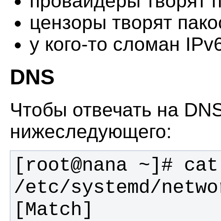
провайдеры творят 
цензоры творят пако
у кого-то сломан IPv6
DNS
Чтобы отвечать на DNS
нижеследующего:
[root@nana ~]# cat 