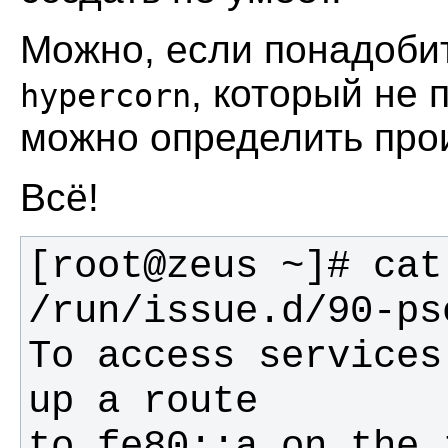
Можно, если понадобит
,
который не 
hypercorn
можно определить прои
Всё!
[root@zeus ~]# cat
To access services
to fe80::a on the 