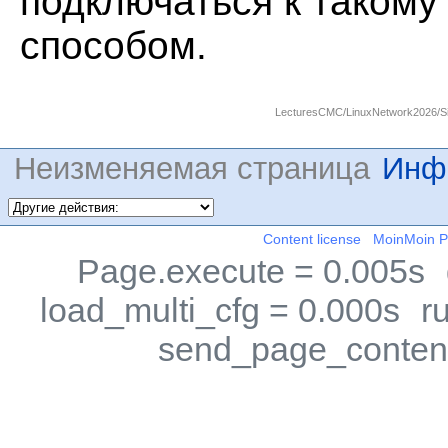
подключаться к таком
способом.
LecturesCMC/LinuxNetwork2026/S
Неизменяемая страница
Инф
Content license
MoinMoin 
Page.execute = 0.005s
load_multi_cfg = 0.000s
r
send_page_content