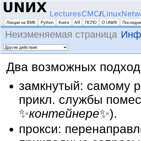
LecturesCMC
/
LinuxNetw
Лекции на ВМК
Python
Книги
АЯ
ПСПО
О UNИX
Последни
Неизменяемая страница
Инф
Два возможных подход
замкнутый: самому 
прикл. службы помес
✨
контейнере
✨).
прокси: перенаправ