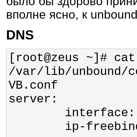
было бы здорово прин
вполне ясно, к unbound
DNS
[root@zeus ~]# cat 
/var/lib/unbound/c