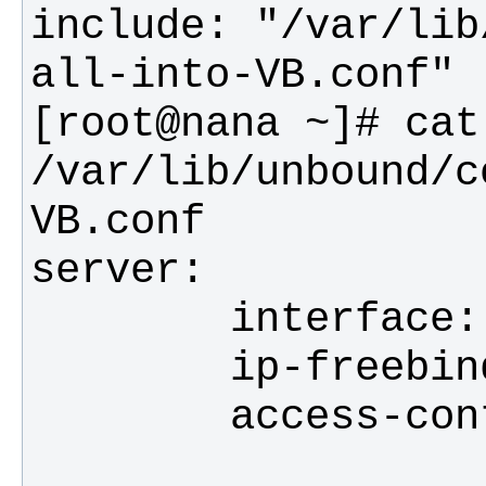
include: "/var/lib
[root@nana ~]# cat 
/var/lib/unbound/c