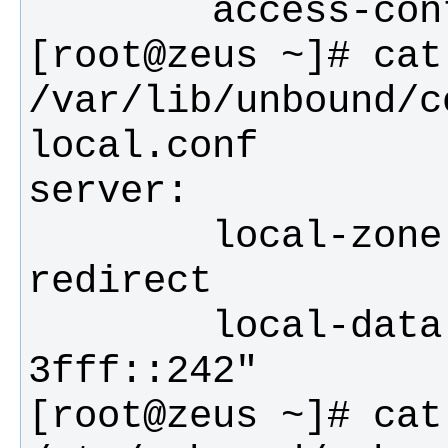
[root@zeus ~]# cat 
/var/lib/unbound/c
        local-zone: "example.org." 
        local-data: "example.org. AAAA 
[root@zeus ~]# cat 