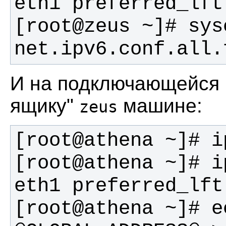
[root@zeus ~]# sysc
net.ipv6.conf.all.
И на подключающейся 
ящику"
машине:
zeus
[root@athena ~]# i
[root@athena ~]# e