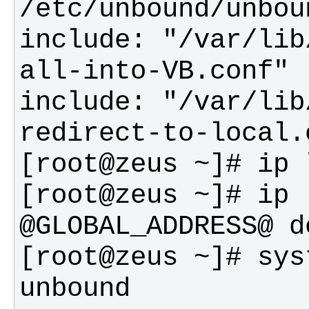
include: "/var/lib
include: "/var/lib
[root@zeus ~]# ip 
[root@zeus ~]# sys
unbound