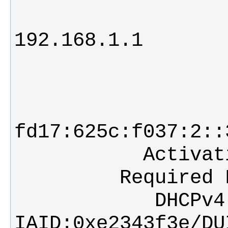
                     
            DHCPv4 Client ID: 