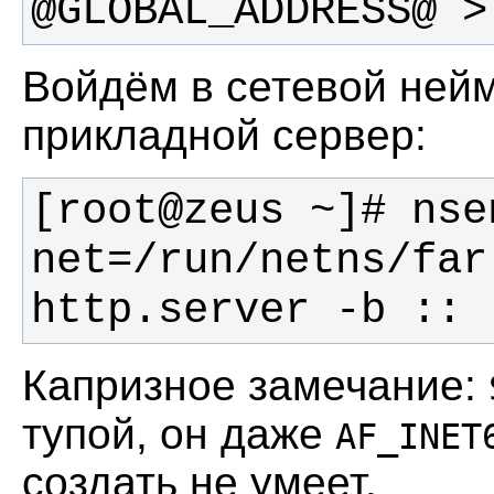
@GLOBAL_ADDRESS@ >
Войдём в сетевой нейм
прикладной сервер:
[root@zeus ~]# nse
net=/run/netns/far
http.server -b ::
Капризное замечание:
тупой, он даже
AF_INET
создать не умеет.