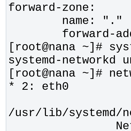
[root@nana ~]# sys
                   Link File
                Network File: 