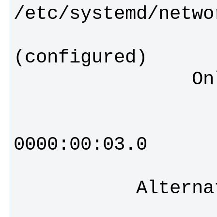
                       State: 
                        P