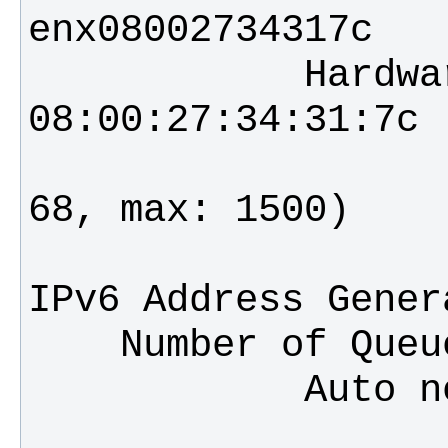
            Hardware Address: 
                         MTU: