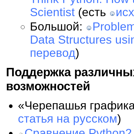
Scientist
(есть
исх
Большой:
Problem
Data Structures us
перевод
)
Поддержка различны
возможностей
«Черепашья график
статья на русском
)
Сравнение Python2 