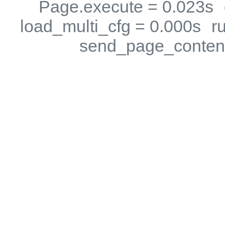
Page.execute = 0.023s
load_multi_cfg = 0.000s
r
send_page_content