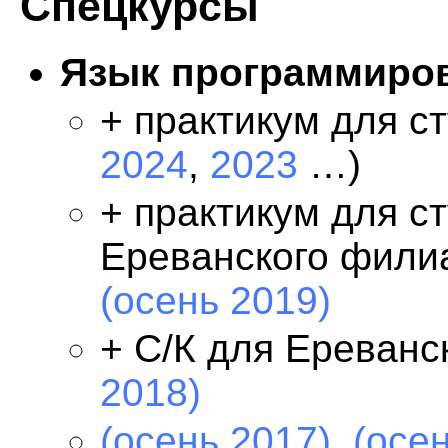
Спецкурсы
Язык программиров
+ практикум для с
2024
,
2023
…)
+ практикум для с
Ереванского фил
(осень 2019)
+ С/К для Ереван
2018)
(осень 2017)
,
(осе