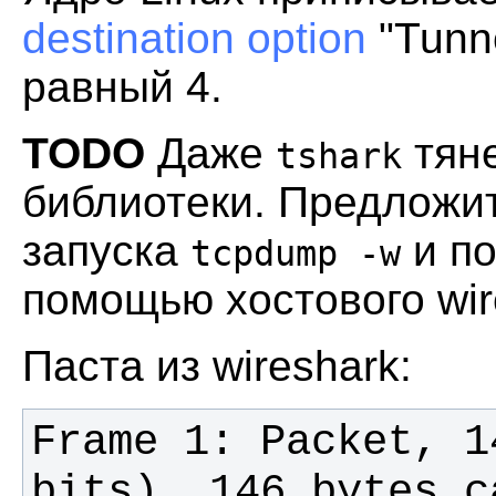
destination option
"Tunne
равный 4.
TODO
Даже
тяне
tshark
библиотеки. Предложит
запуска
и по
tcpdump -w
помощью хостового wir
Паста из wireshark:
Frame 1: Packet, 1