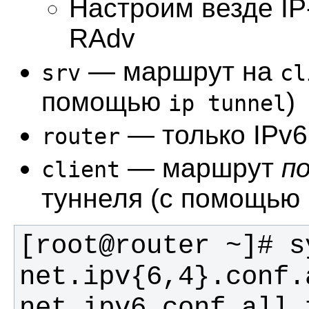
Настроим везде IP
RAdv
— маршрут на
srv
cl
помощью
)
ip tunnel
— только IPv6 
router
— маршрут
п
client
туннеля (с помощью
[root@router ~]# sy