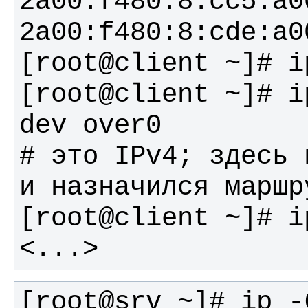
2a00:f480:8:cc5:a0
[root@client ~]# i
# это IPv4; здесь 
<...>