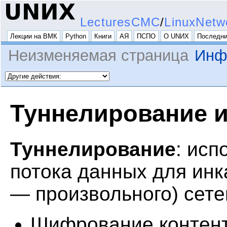
LecturesCMC
/
LinuxNetw
Лекции на ВМК
Python
Книги
АЯ
ПСПО
О UNИX
Последни
Неизменяемая страница
Инф
Туннелирование и
Туннелирование
: исп
потока данных для инк
— произвольного) сете
Шифрование контен