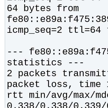
64 bytes from 
fe80::e89a:f475:38
--- fe80::e89a:f47
2 packets transmit
rtt min/avg/max/mde
0.338/0.338/0.339/