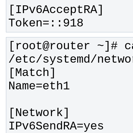
Token=::918
[root@router ~]# ca