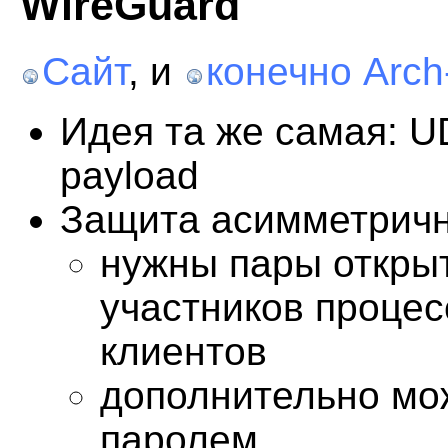
WireGuard
Сайт
, и
конечно Arch
Идея та же самая: U
payload
Защита асимметрич
нужны пары открыт
участников процес
клиентов
дополнительно мо
паролем