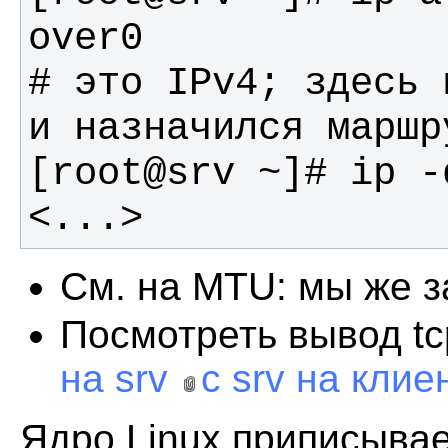
# это IPv4; здесь 
<...>
См. на MTU: мы же з
Посмотреть вывод t
на srv
с srv на клие
Ядро Linux приписывае