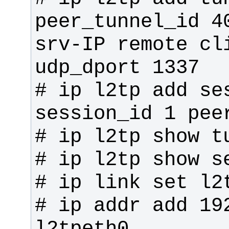
peer_tunnel_id 40
srv-IP remote cl
# ip l2tp add se
# ip addr add 192
l2tpeth0