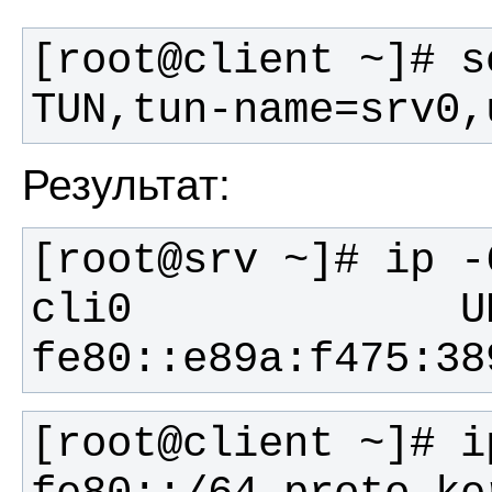
[root@client ~]# s
TUN,tun-name=srv0,
Результат:
cli0             UNKNOWN
fe80::e89a:f475:38