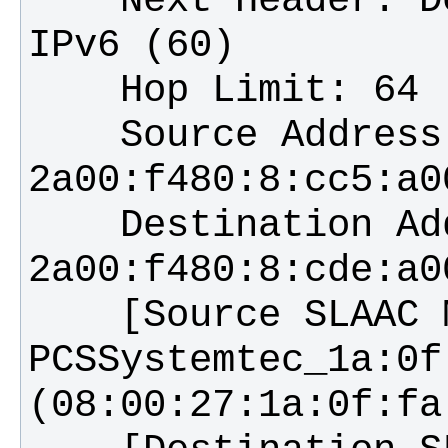
    Next Header: Destination Options for 
    Source Address: 
    Destination Address: 
    [Source SLAAC MAC: 
PCSSystemtec_1a:0f: