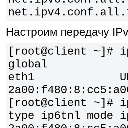
net.ipv4.conf.all.
Настроим передачу IPv
[root@client ~]# i
eth1             UP           
[root@client ~]# i
type ip6tnl mode i