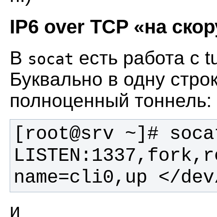
IP6 over TCP «на скор
В
есть работа с t
socat
Буквально в одну строк
полноценный тоннель:
[root@srv ~]# soca
LISTEN:1337,fork,r
name=cli0,up </dev
и