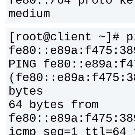
fe80::/64 proto ke
medium
[root@client ~]# p
PING fe80::e89a:f4
(fe80::e89a:f475:3
64 bytes from 
fe80::e89a:f475:38