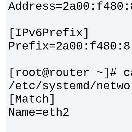
[root@router ~]# ca