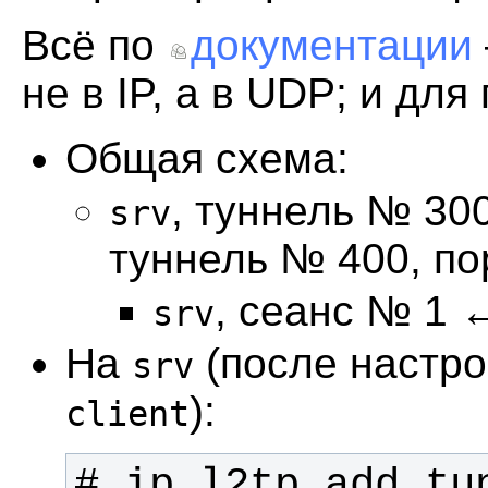
Всё по
документации
не в IP, а в UDP; и для
Общая схема:
, туннель № 30
srv
туннель № 400, по
, сеанс № 1
srv
На
(после настр
srv
):
client
# ip l2tp add tun