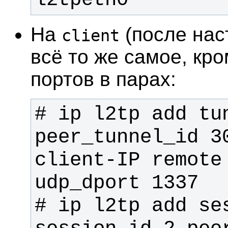
На
(после нас
client
всё то же самое, кро
портов в парах:
# ip l2tp add tun
peer_tunnel_id 30
client-IP remote
# ip l2tp add se