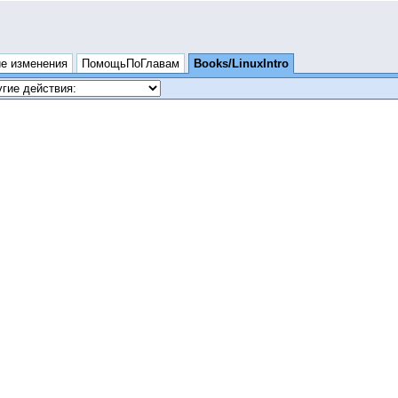
е изменения
ПомощьПоГлавам
Books/LinuxIntro