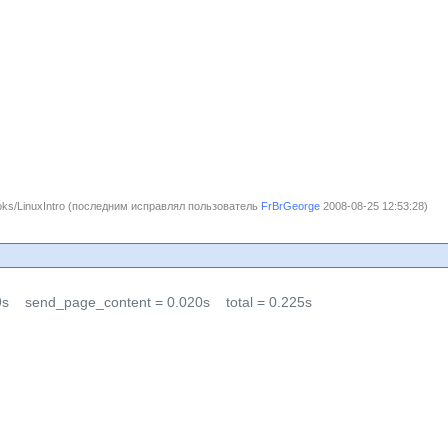
ks/LinuxIntro (последним исправлял пользователь
FrBrGeorge
2008-08-25 12:53:28)
9s
send_page_content = 0.020s
total = 0.225s