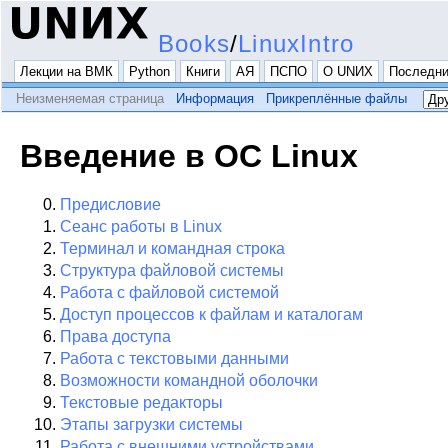
Books
/
LinuxIntro
Лекции на ВМК
Python
Книги
АЯ
ПСПО
О UNИX
Последни
Неизменяемая страница
Информация
Прикреплённые файлы
Введение в ОС Linux
Предисловие
Сеанс работы в Linux
Терминал и командная строка
Структура файловой системы
Работа с файловой системой
Доступ процессов к файлам и каталогам
Права доступа
Работа с текстовыми данными
Возможности командной оболочки
Текстовые редакторы
Этапы загрузки системы
Работа с внешними устройствами