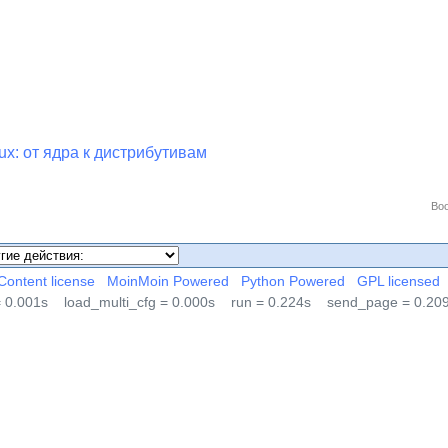
x: от ядра к дистрибутивам
Boo
Content license
MoinMoin Powered
Python Powered
GPL licensed
 = 0.001s
load_multi_cfg = 0.000s
run = 0.224s
send_page = 0.20